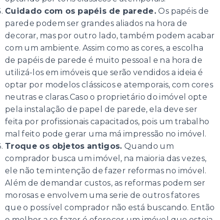
Cuidado com os papéis de parede.
Os papéis de
parede podem ser grandes aliados na hora de
decorar, mas por outro lado, também podem acabar
com um ambiente. Assim como as cores, a escolha
de papéis de parede é muito pessoal e na hora de
utilizá-los em imóveis que serão vendidos a ideia é
optar por modelos clássicos e atemporais, com cores
neutras e claras.Caso o proprietário do imóvel opte
pela instalação de papel de parede, ela deve ser
feita por profissionais capacitados, pois um trabalho
mal feito pode gerar uma má impressão no imóvel.
Troque os objetos antigos.
Quando um
comprador busca um imóvel, na maioria das vezes,
ele não tem intenção de fazer reformas no imóvel.
Além de demandar custos, as reformas podem ser
morosas e envolvem uma serie de outros fatores
que o possível comprador não está buscando. Então
o melhor a se fazer é oferecer um imóvel que esteja