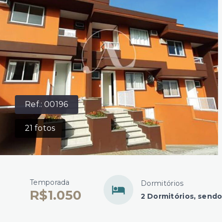
Ref.:
00196
21
fotos
Temporada
Dormitórios
R$1.050
2 Dormitórios, sendo 