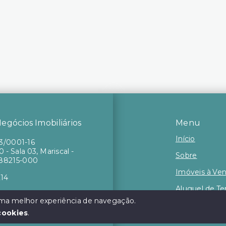
gócios Imobiliários
Menu
Início
73/0001-16
 - Sala 03, Mariscal -
Sobre
88215-000
Imóveis à Ve
214
Aluguel de T
 uma melhor experiência de navegação.
Contato
cookies
.