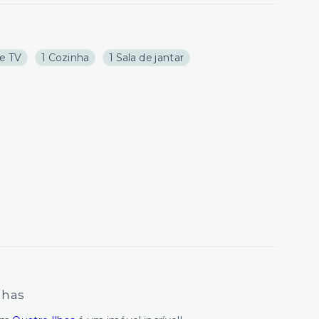
de TV
1 Cozinha
1 Sala de jantar
lhas