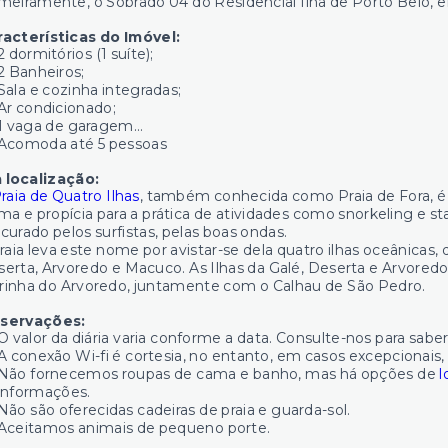
meiramente, o Sobrado 04 do Residencial Ilha de Porto Belo,
racterísticas do Imóvel:
2 dormitórios (1 suíte);
2 Banheiros;
Sala e cozinha integradas;
Ar condicionado;
1 vaga de garagem…
Acomoda até 5 pessoas
 localização:
raia de Quatro Ilhas
, também conhecida como Praia de Fora, é 
ma e propícia para a prática de atividades como snorkeling e st
curado pelos surfistas, pelas boas ondas.
raia leva este nome por avistar-se dela quatro ilhas oceânicas, 
erta, Arvoredo e Macuco. As Ilhas da Galé, Deserta e Arvore
rinha do Arvoredo, juntamente com o Calhau de São Pedro.
servações:
O valor da diária varia conforme a data. Consulte-nos para saber
A conexão Wi-fi é cortesia, no entanto, em casos excepcionais, o
Não fornecemos roupas de cama e banho, mas há opções de
l
informações.
Não são oferecidas cadeiras de praia e guarda-sol.
Aceitamos animais de pequeno porte.