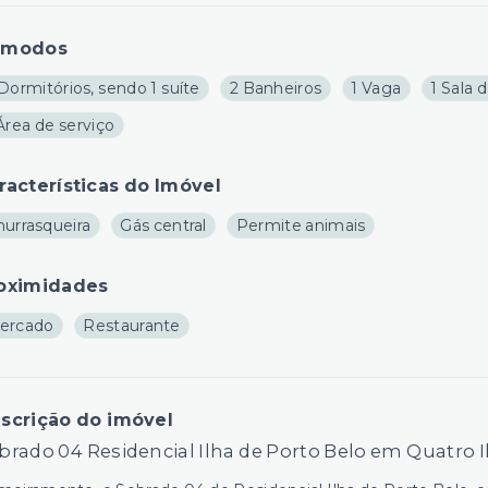
ômodos
Dormitórios, sendo 1 suíte
2 Banheiros
1 Vaga
1 Sala 
Área de serviço
racterísticas do Imóvel
hurrasqueira
Gás central
Permite animais
oximidades
ercado
Restaurante
scrição do imóvel
brado 04 Residencial Ilha de Porto Belo em Quatro I