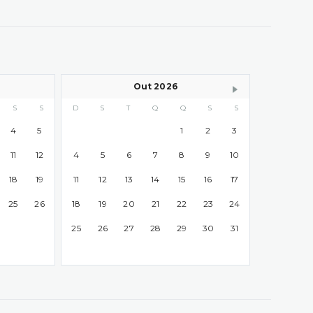
Out 2026
S
S
D
S
T
Q
Q
S
S
4
5
1
2
3
11
12
4
5
6
7
8
9
10
18
19
11
12
13
14
15
16
17
25
26
18
19
20
21
22
23
24
25
26
27
28
29
30
31