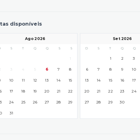
tas disponíveis
Ago 2026
Set 2026
D
S
T
Q
Q
S
S
D
S
T
Q
Q
1
1
2
3
2
3
4
5
6
7
8
6
7
8
9
10
9
10
11
12
13
14
15
13
14
15
16
17
6
17
18
19
20
21
22
20
21
22
23
24
3
24
25
26
27
28
29
27
28
29
30
0
31