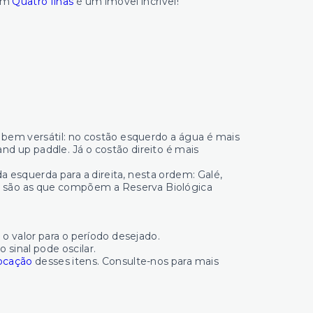
 em
Quatro Ilhas
é um imóvel incrível!
bem versátil: no costão esquerdo a água é mais
and up paddle. Já o costão direito é mais
da esquerda para a direita, nesta ordem: Galé,
do são as que compõem a Reserva Biológica
 o valor para o período desejado.
 sinal pode oscilar.
ocação
desses itens. Consulte-nos para mais