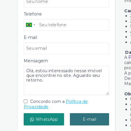
Pri
Ca
Telefone
E-mail
Da
A
P
Mensagem
cal
pro
A p
Des
Ma
Ob
Concordo com a
Política de
Privacidade
WhatsApp
E-mail