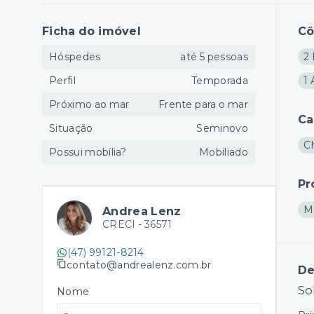
Ficha do imóvel
C
Hóspedes
até 5 pessoas
2 
Perfil
Temporada
1 
Próximo ao mar
Frente para o mar
Ca
Situação
Seminovo
C
Possui mobília?
Mobiliado
Pr
M
Andrea Lenz
CRECI -
36571
(47) 99121-8214
contato@andrealenz.com.br
De
So
Nome