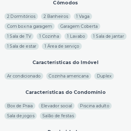
Cômodos
2 Dormitórios
2 Banheiros
1 Vaga
Com box na garagem
Garagem Coberta
1 Sala de TV
1 Cozinha
1 Lavabo
1 Sala de jantar
1 Sala de estar
1 Área de serviço
Características do Imóvel
Ar condicionado
Cozinha americana
Duplex
Características do Condomínio
Box de Praia
Elevador social
Piscina adulto
Sala de jogos
Salão de festas