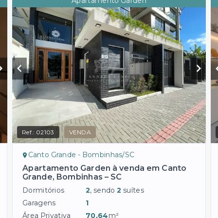
Apartamento Garden
Ref.:
02103
VENDA
Canto Grande - Bombinhas/SC
Apartamento Garden à venda em Canto
Grande, Bombinhas – SC
Dormitórios
2
, sendo
2
suítes
Garagens
1
Área Privativa
70,64
m²