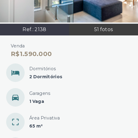
Ref.:
2138
51
fotos
Venda
R$1.590.000
Dormitórios
2 Dormitórios
Garagens
1 Vaga
Área Privativa
65 m²