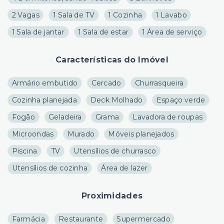
2 Vagas
1 Sala de TV
1 Cozinha
1 Lavabo
1 Sala de jantar
1 Sala de estar
1 Área de serviço
Características do Imóvel
Armário embutido
Cercado
Churrasqueira
Cozinha planejada
Deck Molhado
Espaço verde
Fogão
Geladeira
Grama
Lavadora de roupas
Microondas
Murado
Móveis planejados
Piscina
TV
Utensílios de churrasco
Utensílios de cozinha
Área de lazer
Proximidades
Farmácia
Restaurante
Supermercado