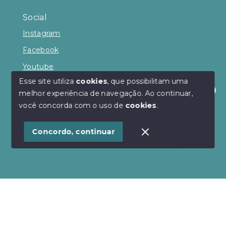
Social
Instagram
Facebook
Youtube
Esse site utiliza
cookies
, que possibilitam uma
melhor experiência de navegação.
Ao continuar,
Olá! Estamos disponíveis para te ajudar.
você concorda com o uso de
cookies
.
© Copyright 2026 - Andrea Lenz Negócios
Imobiliários - Todos os direitos reservados
Concordo, continuar
SITE PARA IMOBILIARIA
Início
Histórico
Favoritos