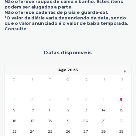
Não oferece roupas de cama e banho. Estes itens
podem ser alugados a parte.
Não oferece cadeiras de praia e guarda-sol.
*O valor da diária varia dependendo da data, sendo
que o valor anunciado é o valor de baixa temporada.
Consulte.
Datas disponíveis
Ago 2026
D
S
T
Q
Q
S
S
1
2
3
4
5
6
7
8
9
10
11
12
13
14
15
16
17
18
19
20
21
22
23
24
25
26
27
28
29