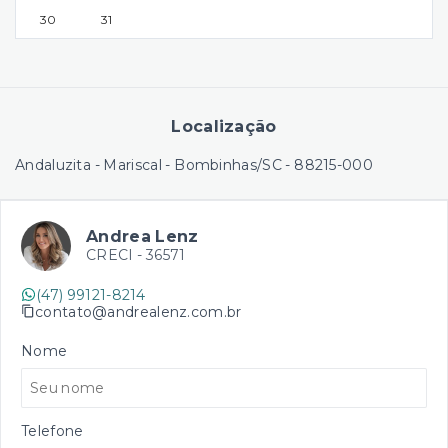
30
31
Localização
Andaluzita - Mariscal - Bombinhas/SC
- 88215-000
Andrea Lenz
CRECI -
36571
(47) 99121-8214
contato@andrealenz.com.br
Nome
Telefone