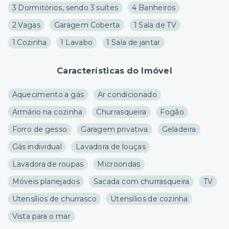
3 Dormitórios, sendo 3 suítes
4 Banheiros
2 Vagas
Garagem Coberta
1 Sala de TV
1 Cozinha
1 Lavabo
1 Sala de jantar
Características do Imóvel
Aquecimento a gás
Ar condicionado
Armário na cozinha
Churrasqueira
Fogão
Forro de gesso
Garagem privativa
Geladeira
Gás individual
Lavadora de louças
Lavadora de roupas
Microondas
Móveis planejados
Sacada com churrasqueira
TV
Utensílios de churrasco
Utensílios de cozinha
Vista para o mar