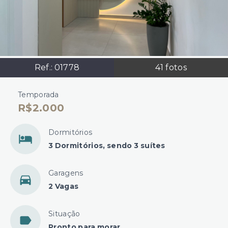
Ref.:
01778
41
fotos
Temporada
R$2.000
Dormitórios
3 Dormitórios, sendo 3 suítes
Garagens
2 Vagas
Situação
Pronto para morar