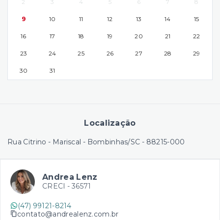
2
3
4
5
6
7
8
9
10
11
12
13
14
15
16
17
18
19
20
21
22
23
24
25
26
27
28
29
30
31
Localização
Rua Citrino - Mariscal - Bombinhas/SC
- 88215-000
Andrea Lenz
CRECI -
36571
(47) 99121-8214
contato@andrealenz.com.br