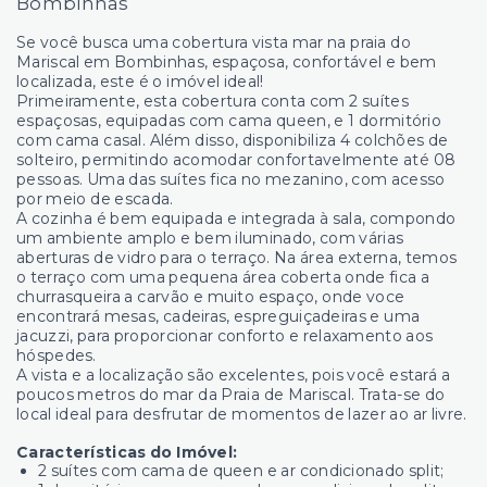
Bombinhas
Se você busca uma cobertura vista mar na praia do
Mariscal em Bombinhas, espaçosa, confortável e bem
localizada, este é o imóvel ideal!
Primeiramente, esta cobertura conta com 2 suítes
espaçosas, equipadas com cama queen, e 1 dormitório
com cama casal. Além disso, disponibiliza 4 colchões de
solteiro, permitindo acomodar confortavelmente até 08
pessoas. Uma das suítes fica no mezanino, com acesso
por meio de escada.
A cozinha é bem equipada e integrada à sala, compondo
um ambiente amplo e bem iluminado, com várias
aberturas de vidro para o terraço. Na área externa, temos
o terraço com uma pequena área coberta onde fica a
churrasqueira a carvão e muito espaço, onde voce
encontrará mesas, cadeiras, espreguiçadeiras e uma
jacuzzi, para proporcionar conforto e relaxamento aos
hóspedes.
A vista e a localização são excelentes, pois você estará a
poucos metros do mar da Praia de Mariscal. Trata-se do
local ideal para desfrutar de momentos de lazer ao ar livre.
Características do Imóvel:
2 suítes com cama de queen e ar condicionado split;