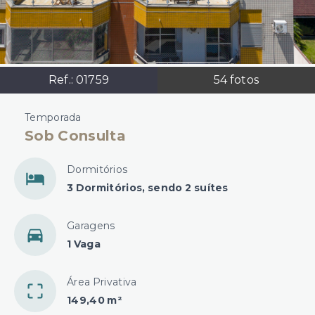
Ref.:
01759
54
fotos
Temporada
Sob Consulta
Dormitórios
3 Dormitórios, sendo 2 suítes
Garagens
1 Vaga
Área Privativa
149,40 m²