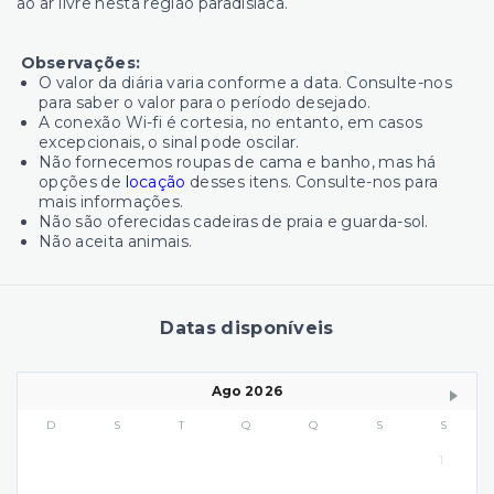
ao ar livre nesta região paradisíaca.
Observações:
O valor da diária varia conforme a data. Consulte-nos
para saber o valor para o período desejado.
A conexão Wi-fi é cortesia, no entanto, em casos
excepcionais, o sinal pode oscilar.
Não fornecemos roupas de cama e banho, mas há
opções de
locação
desses itens. Consulte-nos para
mais informações.
Não são oferecidas cadeiras de praia e guarda-sol.
Não aceita animais.
Datas disponíveis
Ago 2026
D
S
T
Q
Q
S
S
1