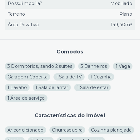
Possui mobília?
Mobiliado
Terreno
Plano
Área Privativa
149,40m²
Cômodos
3 Dormitórios, sendo 2 suítes
3 Banheiros
1 Vaga
Garagem Coberta
1 Sala de TV
1 Cozinha
1 Lavabo
1 Sala de jantar
1 Sala de estar
1 Área de serviço
Características do Imóvel
Ar condicionado
Churrasqueira
Cozinha planejada