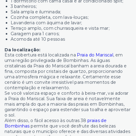
1 dormitório com cama casal e ar condicionado split;
3 banheiros;
Sala ampla e iluminada;
Cozinha completa, com lava-louças;
Lavanderia com áquima de lavar;
Terraço amplo, com churrasqueira e vista mar;
Garagem para 1 carros;
Acomoda até 10 pessoas
Da localização:
Esta cobertura está localizada na
Praia do Mariscal
, em
uma região privilegiada de Bombinhas. As águas
cristalinas da Praia do Mariscal banham a areia dourada e
fina, composta por cristais de quartzo, proporcionando
uma atmosfera mágica e relaxante. Certamente esse
cenário é um convite irresistível para momentos de
contemplação e relaxamento.
Se você valoriza espaço e conforto à beira-mar, vai adorar
a Praia do Mariscal. Sua faixa de areia é notavelmente
mais ampla do que a maioria das praias em Bombinhas,
garantindo o espaço para estender sua toalha e aproveitar
o sol.
Além disso, o fácil acesso às outras 38
praias de
Bombinhas
permite que você desfrute das belezas
naturais que o município oferece e das diversas atividades