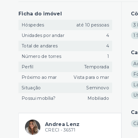
Ficha do imóvel
C
Hóspedes
até 10 pessoas
3 
Unidades por andar
4
1 
Total de andares
4
Ca
Número de torres
1
A
Perfil
Temporada
F
Próximo ao mar
Vista para o mar
L
Situação
Seminovo
Ut
Possui mobília?
Mobiliado
Ca
C
Andrea Lenz
CRECI -
36571