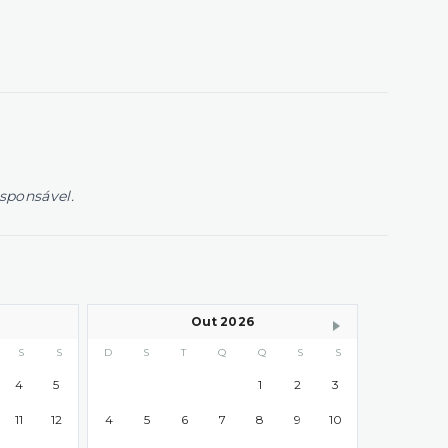
esponsável.
Out 2026
S
S
D
S
T
Q
Q
S
S
4
5
1
2
3
11
12
4
5
6
7
8
9
10