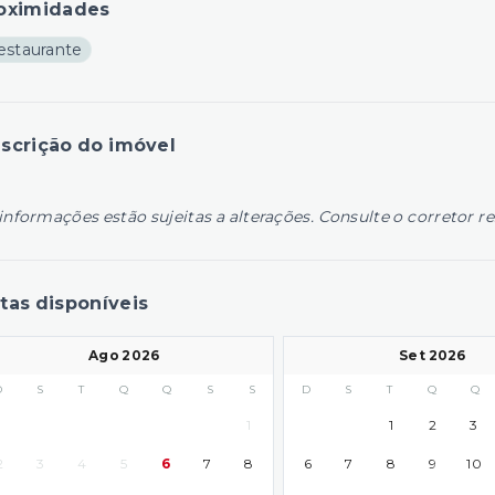
oximidades
estaurante
scrição do imóvel
informações estão sujeitas a alterações. Consulte o corretor r
tas disponíveis
Ago 2026
Set 2026
D
S
T
Q
Q
S
S
D
S
T
Q
Q
1
1
2
3
2
3
4
5
6
7
8
6
7
8
9
10