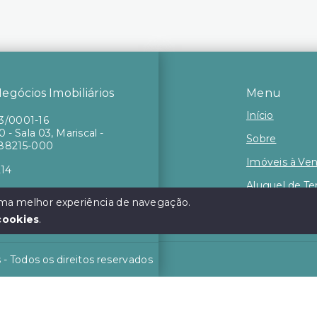
gócios Imobiliários
Menu
Início
73/0001-16
 - Sala 03, Mariscal -
Sobre
88215-000
Imóveis à Ve
214
Aluguel de T
 uma melhor experiência de navegação.
Contato
cookies
.
 - Todos os direitos reservados