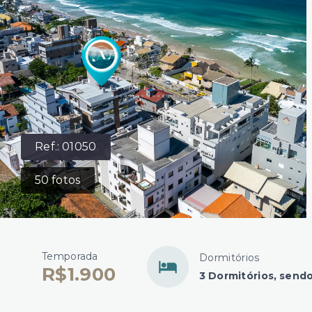
Ref.:
01050
50
fotos
Temporada
Dormitórios
R$1.900
3 Dormitórios, sendo