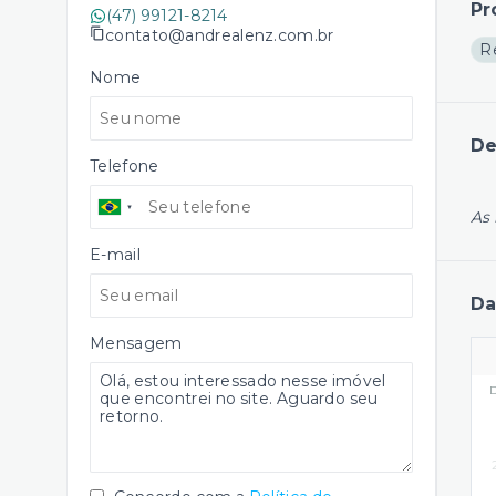
Pr
(47) 99121-8214
contato@andrealenz.com.br
R
Nome
De
Telefone
As 
E-mail
Da
Mensagem