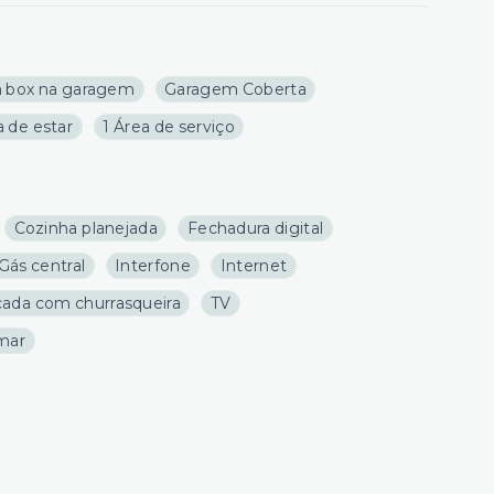
 box na garagem
Garagem Coberta
a de estar
1 Área de serviço
Cozinha planejada
Fechadura digital
Gás central
Interfone
Internet
ada com churrasqueira
TV
 mar