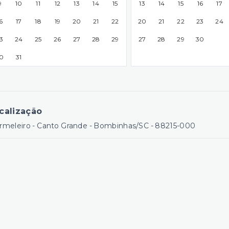
9
10
11
12
13
14
15
13
14
15
16
17
6
17
18
19
20
21
22
20
21
22
23
24
3
24
25
26
27
28
29
27
28
29
30
0
31
calização
rmeleiro - Canto Grande - Bombinhas/SC
- 88215-000