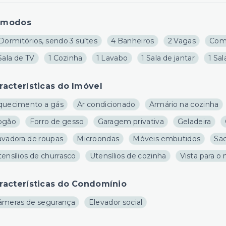
ômodos
Dormitórios, sendo 3 suítes
4 Banheiros
2 Vagas
Com
Sala de TV
1 Cozinha
1 Lavabo
1 Sala de jantar
1 Sal
racterísticas do Imóvel
quecimento a gás
Ar condicionado
Armário na cozinha
ogão
Forro de gesso
Garagem privativa
Geladeira
avadora de roupas
Microondas
Móveis embutidos
Sac
ensílios de churrasco
Utensílios de cozinha
Vista para o
racterísticas do Condomínio
âmeras de segurança
Elevador social