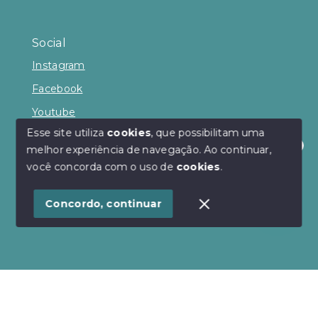
Social
Instagram
Facebook
Youtube
Esse site utiliza
cookies
, que possibilitam uma
melhor experiência de navegação.
Ao continuar,
Olá! Estamos disponíveis para te ajudar.
você concorda com o uso de
cookies
.
© Copyright 2026 - Andrea Lenz Negócios
Imobiliários - Todos os direitos reservados
Concordo, continuar
SITE PARA IMOBILIARIA
Início
Histórico
Favoritos