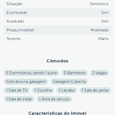
Situação
Seminovo
Escriturado
Sim
Averbado
Sim
Possui mobília?
Mobiliado
Terreno
Plano
Cômodos
3 Dormitórios, sendo 1 suíte
3 Banheiros
2 Vagas
Com box na garagem
Garagem Coberta
1 Sala de TV
1 Cozinha
1 Lavabo
1 Sala de jantar
1 Sala de estar
1 Área de serviço
Características do Imóvel