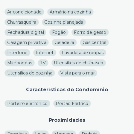
Ar condicionado
Armário na cozinha
Churrasqueira
Cozinha planejada
Fechadura digital
Fogão
Forro de gesso
Garagem privativa
Geladeira
Gás central
Interfone
Internet
Lavadora de roupas
Microondas
TV
Utensílios de churrasco
Utensílios de cozinha
Vista para o mar
Características do Condomínio
Porteiro eletrônico
Portão Elétrico
Proximidades
Farmácia
Lojas
Mercado
Padaria