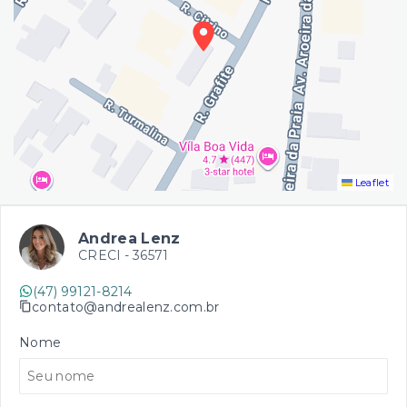
Leaflet
Andrea Lenz
CRECI -
36571
(47) 99121-8214
contato@andrealenz.com.br
Nome