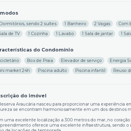
ômodos
Dormitórios, sendo 2 suítes
1 Banheiro
2 Vagas
Com b
Sala de TV
1 Cozinha
1 Lavabo
1 Sala de jantar
1 Sal
racterísticas do Condomínio
cicletário
Box de Praia
Elevador de serviço
Energia S
ini market 24h
Piscina adulto
Piscina infantil
Reuso d
scrição do imóvel
eserva Araucária nasceu para proporcionar uma experiência em
tureza se encontram harmoniosamente em um dos destinos mai
 uma excelente localização a 300 metros do mar, no coração
reendimento oferece uma excelente infraestrutura, sendo o ide
io de locações de temporada.