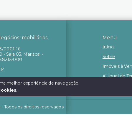
gócios Imobiliários
Menu
Início
73/0001-16
 - Sala 03, Mariscal -
Sobre
88215-000
Imóveis à Ve
214
Aluguel de T
 uma melhor experiência de navegação.
Contato
cookies
.
 - Todos os direitos reservados