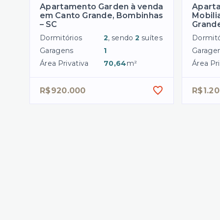
Apartamento Garden à venda
Apart
em Canto Grande, Bombinhas
Mobili
– SC
Grand
Dormitórios
2
, sendo
2
suítes
Dormitó
Garagens
1
Garage
Área Privativa
70,64
m²
Área Pri
R$920.000
R$1.2