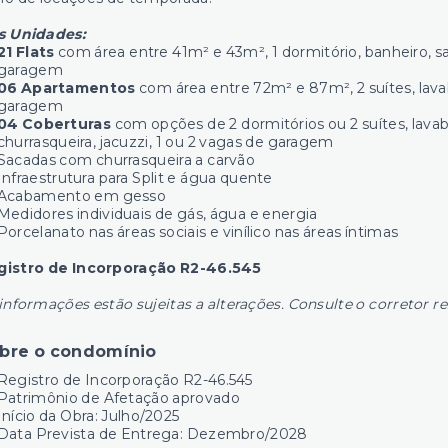
s Unidades:
21
Flats
com área entre 41m² e 43m², 1 dormitório, banheiro, sa
garagem
06 Apartamentos
com área entre 72m² e 87m², 2 suítes, lavab
garagem
04
Coberturas
com opções de 2 dormitórios ou 2 suítes, lavab
churrasqueira, jacuzzi, 1 ou 2 vagas de garagem
Sacadas com churrasqueira a carvão
Infraestrutura para Split e água quente
Acabamento em gesso
Medidores individuais de gás, água e energia
Porcelanato nas áreas sociais e vinílico nas áreas íntimas
gistro de Incorporação R2-46.545
informações estão sujeitas a alterações. Consulte o corretor r
bre o condomínio
Registro de Incorporação R2-46.545
Patrimônio de Afetação aprovado
Início da Obra: Julho/2025
Data Prevista de Entrega: Dezembro/2028