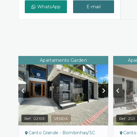
WhatsApp
E-mail
Apartamento Garden
Apa
Ref.:
02103
VENDA
Ref.:
2121
Canto Grande - Bombinhas/SC
Canto