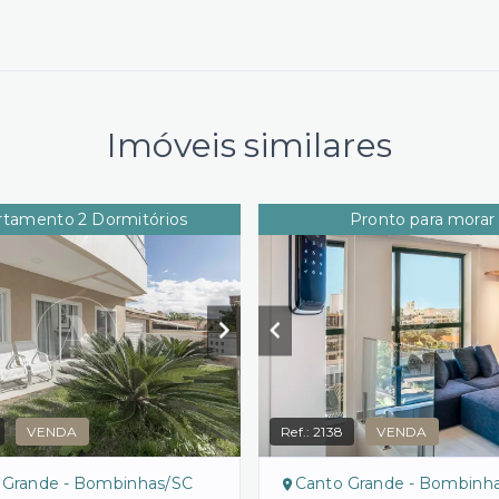
Imóveis similares
rtamento 2 Dormitórios
Pronto para morar
VENDA
Ref.:
2138
VENDA
 Grande - Bombinhas/SC
Canto Grande - Bombinh