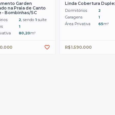
amento Garden
Linda Cobertura Duple
ado na Praia de Canto
Dormitórios
2
e - Bombinhas/SC
Garagens
1
rios
2
, sendo
1
suíte
Área Privativa
65
m²
ns
1
vativa
80,20
m²
00.000
R$1.590.000