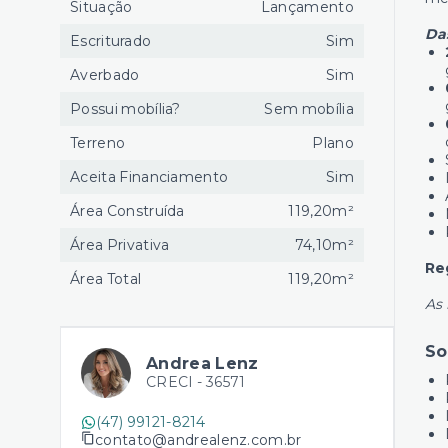
Situação
Lançamento
Da
Escriturado
Sim
Averbado
Sim
Possui mobília?
Sem mobília
Terreno
Plano
Aceita Financiamento
Sim
Área Construída
119,20m²
Área Privativa
74,10m²
Re
Área Total
119,20m²
As 
So
Andrea Lenz
CRECI -
36571
(47) 99121-8214
contato@andrealenz.com.br