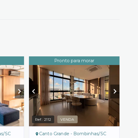
Pronto para morar
Ref.:
2112
VENDA
as/SC
Canto Grande - Bombinhas/SC