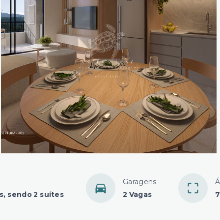
Garagens
Á
s, sendo 2 suítes
2 Vagas
7