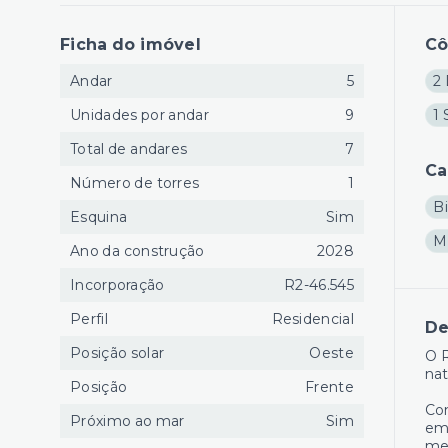
Ficha do imóvel
C
Andar
5
2 
Unidades por andar
9
1 
Total de andares
7
Ca
Número de torres
1
Bi
Esquina
Sim
M
Ano da construção
2028
Incorporação
R2-46.545
Perfil
Residencial
De
Posição solar
Oeste
O R
na
Posição
Frente
Com
Próximo ao mar
Sim
emp
me