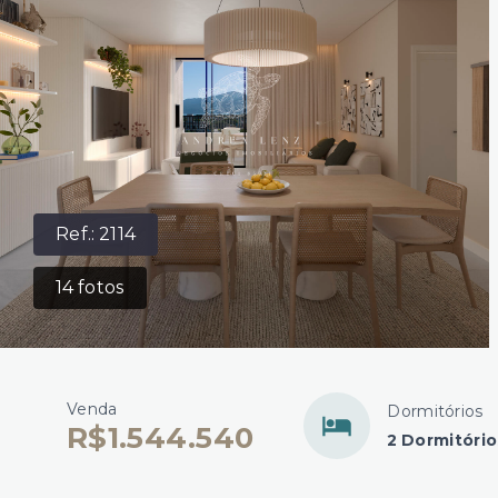
Ref.:
2114
14
fotos
Venda
Dormitórios
R$1.544.540
2 Dormitório